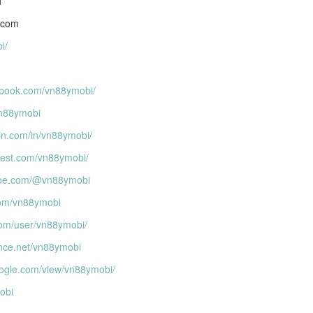
1
.com
i/
ebook.com/vn88ymobi/
/vn88ymobi
din.com/in/vn88ymobi/
erest.com/vn88ymobi/
ube.com/@vn88ymobi
.com/vn88ymobi
com/user/vn88ymobi/
nce.net/vn88ymobi
google.com/view/vn88ymobi/
mobi