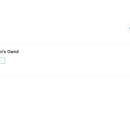
i's Ownd
ー