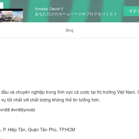
Ameba Owndで
今す
あなただけのホームページやブログをつくろう
Blog
đầu và chuyên nghiệp trong lĩnh vực cá cược tại thị trường Việt Nam.
ụ tốt nhất với chất lượng không thể tin tưởng hơn.
ivn88 #vn88ymobi
m, P. Hiệp Tân, Quận Tân Phú, TP.HCM